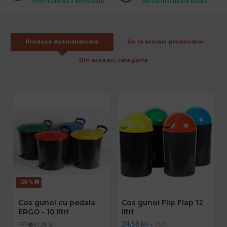
Promitem sa il echivalam.
pentru mai multe detalii
Produse Asemanatoare
De la acelasi producator
Din aceeasi categorie
-20 %
Cos gunoi cu pedala
Cos gunoi Flip Flap 12
ERGO - 10 litri
litri
24,58 lei
+ TVA
PRP
41,39 lei