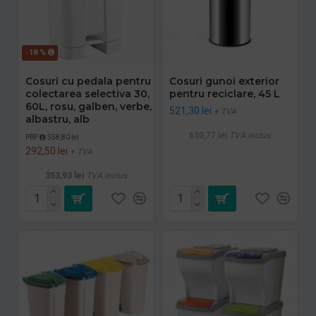
-18 %
Cosuri cu pedala pentru
Cosuri gunoi exterior
colectarea selectiva 30,
pentru reciclare, 45 L
60L, rosu, galben, verbe,
521,30 lei
+ TVA
albastru, alb
630,77 lei
TVA inclus
PRP
358,80 lei
292,50 lei
+ TVA
353,93 lei
TVA inclus