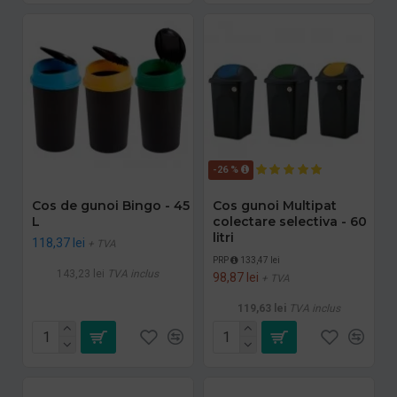
-26 %
Cos de gunoi Bingo - 45
Cos gunoi Multipat
L
colectare selectiva - 60
litri
118,37 lei
+ TVA
PRP
133,47 lei
143,23 lei
TVA inclus
98,87 lei
+ TVA
119,63 lei
TVA inclus