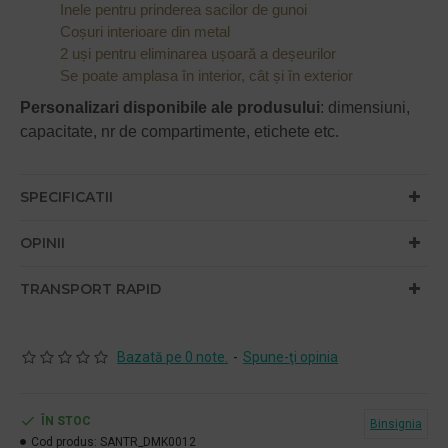
Inele pentru prinderea sacilor de gunoi
Coșuri interioare din metal
2 uși pentru eliminarea ușoară a deșeurilor
Se poate amplasa în interior, cât și în exterior
Personalizari disponibile ale produsului
: dimensiuni,
capacitate, nr de compartimente, etichete etc.
SPECIFICATII
OPINII
TRANSPORT RAPID
Bazată pe 0 note.
-
Spune-ţi opinia
ÎN STOC
Binsignia
Cod produs:
SANTR_DMK0012