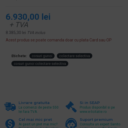
6.930,00 lei
+ TVA
8.385,30 lei
TVA inclus
Acest produs se poate comanda doar cu plata Card sau OP
Etichete:
cosuri gunoi
colectare selectiva
cosuri gunoi colectare selectiva
Livrare gratuita
Si in SEAP
La comenzi de peste 550
Produs disponibil si pe
lei fara TVA.
www.e-licitatie.ro
Cel mai mic pret
Suport premium
Ai gasit un pret mai mic?
Consulta un expert Sanito