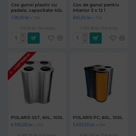
Cos gunoi plastic cu
Cos de gunoi pentru
pedala, capacitate 40L
interior 3 x 12 l
138,00 lei
845,00 lei
+ TVA
+ TVA
166,98 lei
TVA inclus
1.022,45 lei
TVA inclus
3 - 4 SAPTAMANI
POLARIS SST, 60L, 100L
POLARIS PC, 60L, 100L
6.930,00 lei
5.692,50 lei
+ TVA
+ TVA
8.385,30 lei
TVA inclus
6.887,93 lei
TVA inclus