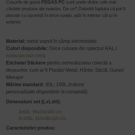
Coșurile de gunoi
PEGAS PC
sunt unele dintre cele mai
căutate produse ale noastre. De ce? Datorită faptului că pot fi
plasate cu ușurință în orice spațiu, atât în interior cât și în
exterior.
Material:
metal vopsit în câmp electrostatic
Culori disponibile:
Orice culoare din spectrul RAL (
www.ralcolor.com
)
Etichete/ Stickere
pentru semnalizarea corectă a
deșeurilor, cum ar fi Plastic/ Metal, Hârtie, Sticlă, Gunoi/
Menajer
Mărimi standard:
60L; 100L
(mărimi
personalizate disponibile la comandă)
Dimensiuni set (LxLxH):
3x60L:
95x33x100 cm
3x100L
: 110x38x115 cm
Caracteristici produs: