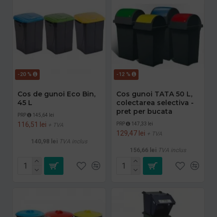
-20 %
-12 %
Cos de gunoi Eco Bin,
Cos gunoi TATA 50 L,
45 L
colectarea selectiva -
pret per bucata
PRP
145,64 lei
116,51 lei
PRP
147,33 lei
+ TVA
129,47 lei
+ TVA
140,98 lei
TVA inclus
156,66 lei
TVA inclus