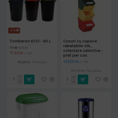
-3 %
Tomberon ECO - 60 L
Cosuri cu capace
rabatabile 45L,
PRP
73,75 lei
colectare selectiva -
71,64 lei
+ TVA
pret per cos
169,00 lei
+ TVA
86,68 lei
TVA inclus
204,49 lei
TVA inclus