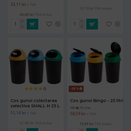
33,11 lei
+ TVA
29,74 lei
TVA inclus
40,06 lei
TVA inclus
-26 %
Cos gunoi colectarea
Cos gunoi Bingo - 25 litri
selectiva SMALL H 25 L
PRP
79,10 lei
51,14 lei
+ TVA
58,59 lei
+ TVA
61,88 lei
TVA inclus
70,89 lei
TVA inclus