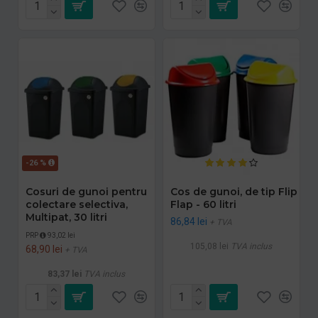
-26 %
Cosuri de gunoi pentru
Cos de gunoi, de tip Flip
colectare selectiva,
Flap - 60 litri
Multipat, 30 litri
86,84 lei
+ TVA
PRP
93,02 lei
105,08 lei
TVA inclus
68,90 lei
+ TVA
83,37 lei
TVA inclus