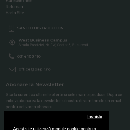
Adresele mele
Returnari
Harta SIte
SANITO DISTRIBUTION
West Business Campus
Strada Preciziei, Nr, 3W, Sector 6, Bucuresti
0314 100 110
office@papir.ro
Abonare la Newsletter
Stai la curent cu ultimele oferte si cele mai noi produse. Dupa ce
initiezi abonarea la newsletter-ul nostru iti vom trimite un email
pentru activarea abonarii.
Inchide
Abonare
Acest site utilizează module cookie pentru a