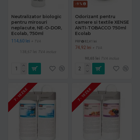
-9 %
Neutralizator biologic
Odorizant pentru
pentru mirosuri
camere si textile XENSE
neplacute, NE-O-DOR,
ANTI-TOBACCO 750ml
Ecolab, 750ml
Ecolab
114,60 lei
+ TVA
PRP
82,41 lei
74,92 lei
+ TVA
138,67 lei
TVA inclus
90,65 lei
TVA inclus
7 - 10 ZILE
7 - 10 ZILE