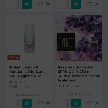
-26 %
Sicilian Lemon &
Rezerve odorizante
Mandarin Odorizant
SPRING AIR, 250 ml,
MINI, Hygiene 4 You
3000 pulverizari, arome
la alegere
PRP
35,18 lei
35,12 lei
+ TVA
26,06 lei
+ TVA
42,50 lei
TVA inclus
31,53 lei
TVA inclus