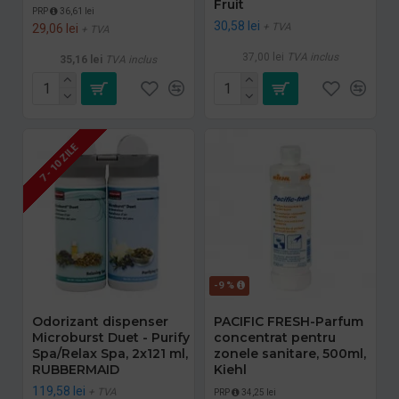
Fruit
PRP
36,61 lei
30,58 lei
+ TVA
29,06 lei
+ TVA
37,00 lei
TVA inclus
35,16 lei
TVA inclus
7 - 10 ZILE
-9 %
Odorizant dispenser
PACIFIC FRESH-Parfum
Microburst Duet - Purify
concentrat pentru
Spa/Relax Spa, 2x121 ml,
zonele sanitare, 500ml,
RUBBERMAID
Kiehl
119,58 lei
+ TVA
PRP
34,25 lei