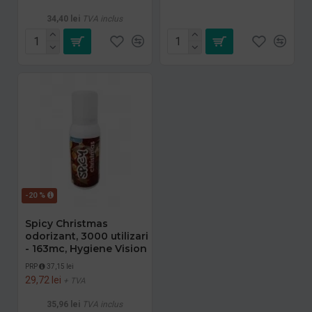
34,40 lei
TVA inclus
-20 %
Spicy Christmas
odorizant, 3000 utilizari
- 163mc, Hygiene Vision
PRP
37,15 lei
29,72 lei
+ TVA
35,96 lei
TVA inclus