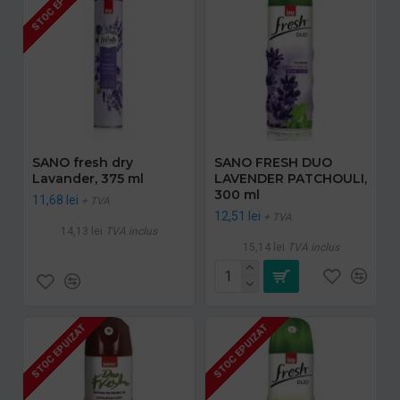
STOC EPUIZAT
SANO fresh dry
SANO FRESH DUO
Lavander, 375 ml
LAVENDER PATCHOULI,
300 ml
11,68 lei
+ TVA
12,51 lei
+ TVA
14,13 lei
TVA inclus
15,14 lei
TVA inclus
STOC EPUIZAT
STOC EPUIZAT