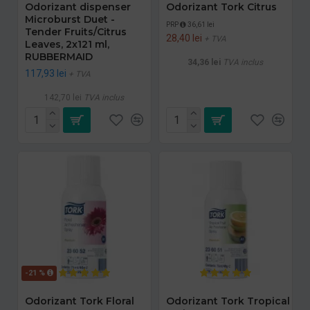
Odorizant dispenser
Odorizant Tork Citrus
Microburst Duet -
PRP
36,61 lei
Tender Fruits/Citrus
28,40 lei
+ TVA
Leaves, 2x121 ml,
RUBBERMAID
34,36 lei
TVA inclus
117,93 lei
+ TVA
142,70 lei
TVA inclus
-21 %
Odorizant Tork Floral
Odorizant Tork Tropical