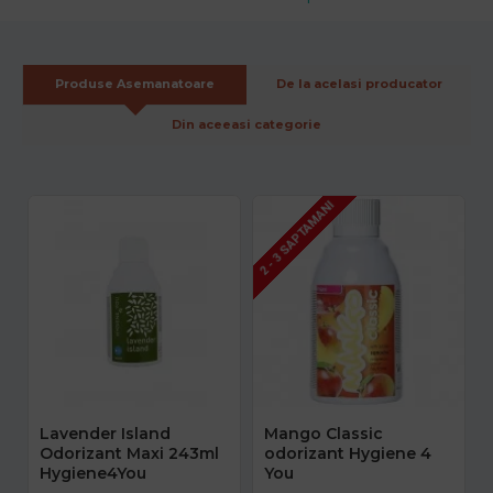
Produse Asemanatoare
De la acelasi producator
Din aceeasi categorie
2 - 3 SAPTAMANI
Lavender Island
Mango Classic
Odorizant Maxi 243ml
odorizant Hygiene 4
Hygiene4You
You