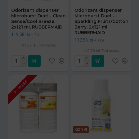
Odorizant dispenser
Odorizant dispenser
Microburst Duet - Clean
Microburst Duet -
Sense/Cool Breeze,
Sparkling Fruits/Cotton
2x121 ml, RUBBERMAID
Berry, 2x121 ml,
RUBBERMAID
119,58 lei
+ TVA
117,93 lei
+ TVA
144,69 lei
TVA inclus
142,70 lei
TVA inclus
7 - 10 ZILE
-22 %