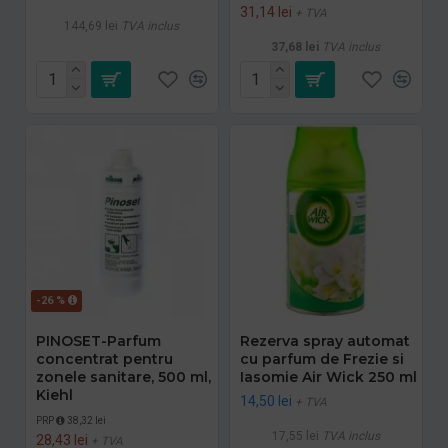
31,14 lei
+ TVA
144,69 lei
TVA inclus
37,68 lei
TVA inclus
-26 %
PINOSET-Parfum
Rezerva spray automat
concentrat pentru
cu parfum de Frezie si
zonele sanitare, 500 ml,
Iasomie Air Wick 250 ml
Kiehl
14,50 lei
+ TVA
PRP
38,32 lei
17,55 lei
TVA inclus
28,43 lei
+ TVA