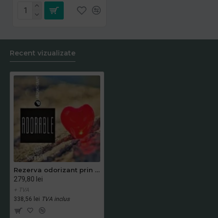
Recent vizualizate
Rezerva odorizant prin nano-atomizare, ADORABLE- Spring Air, 500ml
279,80 lei
+ TVA
338,56 lei
TVA inclus