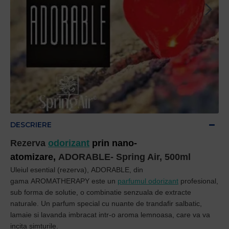
DESCRIERE
Rezerva
odorizant
prin nano-
atomizare,
ADORABLE
- Spring Air, 500ml
Uleiul esential (rezerva),
ADORABLE
,
din
gama
AROMATHERAPY
este un
p
arfumul odorizant
profesional,
sub forma de solutie, o
combinatie senzuala de extracte
naturale.
Un parfum special cu nuante de trandafir salbatic,
lamaie si lavanda imbracat intr-o aroma lemnoasa, care va va
incita simturile.