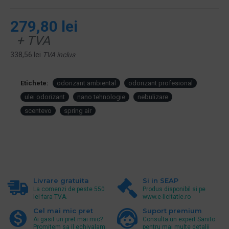
279,80 lei
+ TVA
338,56 lei
TVA inclus
Etichete:
odorizant ambiental
odorizant profesional
ulei odorizant
nano tehnologie
nebulizare
scentevo
spring air
Livrare gratuita
Si in SEAP
La comenzi de peste 550
Produs disponibil si pe
lei fara TVA.
www.e-licitatie.ro
Cel mai mic pret
Suport premium
Ai gasit un pret mai mic?
Consulta un expert Sanito
Promitem sa il echivalam.
pentru mai multe detalii