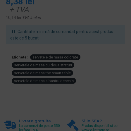
8,38 lei
+ TVA
10,14 lei
TVA inclus
Cantitate minimă de comandat pentru acest produs
este de 5 bucati
Etichete:
servetele de masa colorate
servetele de masa cu doua straturi
servetele de masa the smart table
servetele de masa albastru deschis
Livrare gratuita
Si in SEAP
La comenzi de peste 550
Produs disponibil si pe
lei fara TVA.
www.e-licitatie.ro