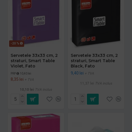
-20 %
Servetele 33x33 cm, 2
Servetele 33x33 cm, 2
straturi, Smart Table
straturi, Smart Table
Violet, Fato
Black, Fato
9,40 lei
+ TVA
PRP
10,40 lei
8,35 lei
+ TVA
11,37 lei
TVA inclus
10,10 lei
TVA inclus