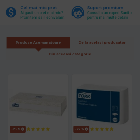
Cel mai mic pret
Suport premium
Ai gasit un pret mai mic?
Consulta un expert Sanito
Promitem sa il echivalam.
pentru mai multe detalii
Produse Asemanatoare
De la acelasi producator
Din aceeasi categorie
-25 %
-22 %