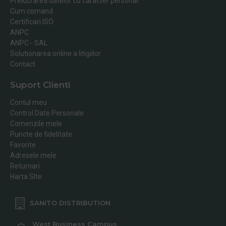
Prelucrarea datelor cu caracter personal
Cum comand
Certificari ISO
ANPC
ANPC - SAL
Solutionarea online a litigiilor
Contact
Suport Clienti
Contul meu
Control Date Personale
Comenzile mele
Puncte de fidelitate
Favorite
Adresele mele
Returnari
Harta SIte
SANITO DISTRIBUTION
West Business Campus