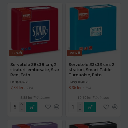
-12 %
-20 %
Servetele 38x38 cm, 2
Servetele 33x33 cm, 2
straturi, embosate, Star
straturi, Smart Table
Red, Fato
Turquoise, Fato
PRP
8,34 lei
PRP
10,40 lei
7,34 lei
8,35 lei
+ TVA
+ TVA
8,88 lei
TVA inclus
10,10 lei
TVA inclus