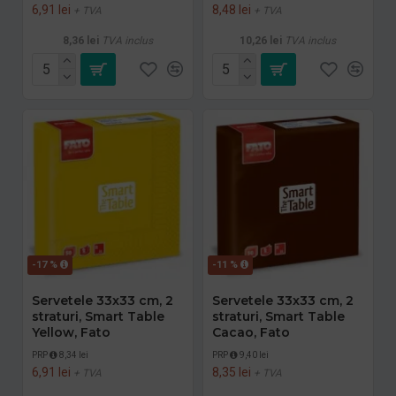
6,91 lei
8,48 lei
+ TVA
+ TVA
8,36 lei
TVA inclus
10,26 lei
TVA inclus
-17 %
-11 %
Servetele 33x33 cm, 2
Servetele 33x33 cm, 2
straturi, Smart Table
straturi, Smart Table
Yellow, Fato
Cacao, Fato
PRP
8,34 lei
PRP
9,40 lei
6,91 lei
8,35 lei
+ TVA
+ TVA