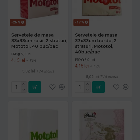
-26 %
-17 %
Servetele de masa
Servetele de masa
33x33cm rosii, 2 straturi,
33x33cm bordo, 2
Mototol, 40 buc/pac
straturi, Mototol,
40buc/pac
PRP
5,60 lei
4,15 lei
PRP
5,01 lei
+ TVA
4,15 lei
+ TVA
5,02 lei
TVA inclus
5,02 lei
TVA inclus