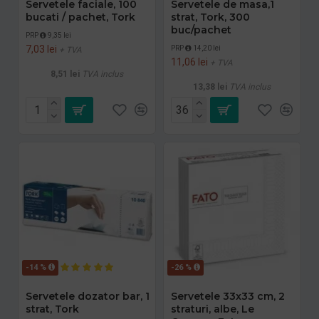
Servetele faciale, 100
Servetele de masa,1
bucati / pachet, Tork
strat, Tork, 300
buc/pachet
PRP
9,35 lei
7,03 lei
PRP
14,20 lei
+ TVA
11,06 lei
+ TVA
8,51 lei
TVA inclus
13,38 lei
TVA inclus
-14 %
-26 %
Servetele dozator bar, 1
Servetele 33x33 cm, 2
strat, Tork
straturi, albe, Le