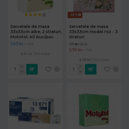
-20 %
Servetele de masa
Servetele de masa
33x33cm albe, 2 straturi,
33x33cm model roz - 3
Mototol, 40 buc/pac
straturi
3,65 lei
+ TVA
PRP
4,94 lei
3,95 lei
+ TVA
4,42 lei
TVA inclus
4,78 lei
TVA inclus