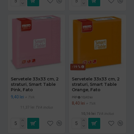
-19 %
Servetele 33x33 cm, 2
Servetele 33x33 cm, 2
straturi, Smart Table
straturi, Smart Table
Pink, Fato
Orange, Fato
9,40 lei
+ TVA
PRP
10,40 lei
8,40 lei
+ TVA
11,37 lei
TVA inclus
10,16 lei
TVA inclus