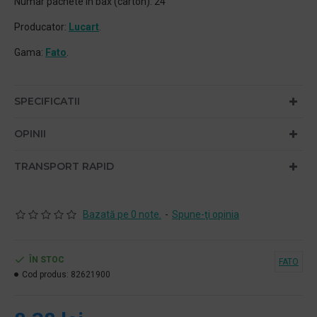
Numar pachete in bax (carton): 24
Producator:
Lucart
.
Gama:
Fato
.
SPECIFICATII
OPINII
TRANSPORT RAPID
Bazată pe 0 note.
-
Spune-ţi opinia
ÎN STOC
FATO
Cod produs:
82621900