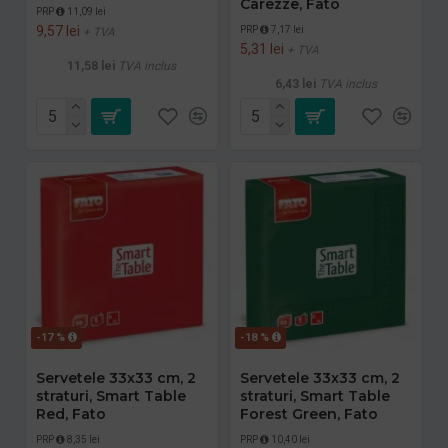
Carezze, Fato
PRP
11,09 lei
9,57 lei
PRP
7,17 lei
+ TVA
5,31 lei
+ TVA
11,58 lei
TVA inclus
6,43 lei
TVA inclus
-17 %
-18 %
Servetele 33x33 cm, 2
Servetele 33x33 cm, 2
straturi, Smart Table
straturi, Smart Table
Red, Fato
Forest Green, Fato
PRP
8,35 lei
PRP
10,40 lei