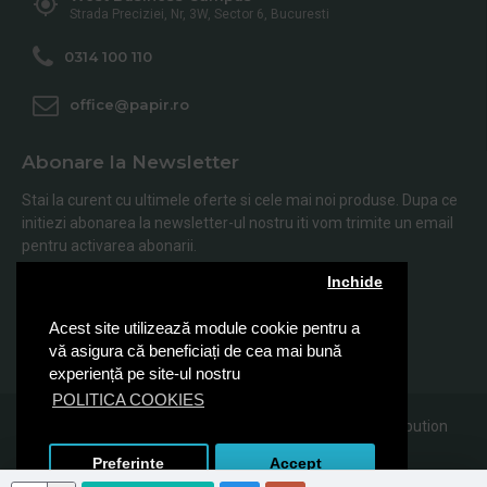
Strada Preciziei, Nr, 3W, Sector 6, Bucuresti
0314 100 110
office@papir.ro
Abonare la Newsletter
Stai la curent cu ultimele oferte si cele mai noi produse. Dupa ce
initiezi abonarea la newsletter-ul nostru iti vom trimite un email
pentru activarea abonarii.
Inchide
Abonare
Acest site utilizează module cookie pentru a
Am citit şi sunt de acord cu
Politica de Confidentialitate
vă asigura că beneficiați de cea mai bună
experiență pe site-ul nostru
POLITICA COOKIES
© 2019, Papir.ro, Toate drepturile rezervate Sanito Distribution
SRL
Preferinte
Accept