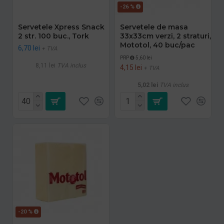
-26 %
Servetele Xpress Snack
Servetele de masa
2 str. 100 buc., Tork
33x33cm verzi, 2 straturi,
Mototol, 40 buc/pac
6,70 lei
+ TVA
PRP
5,60 lei
8,11 lei
TVA inclus
4,15 lei
+ TVA
5,02 lei
TVA inclus
-20 %