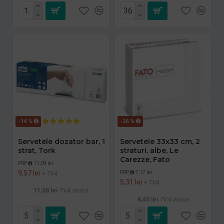
-14 %
-26 %
Servetele dozator bar, 1
Servetele 33x33 cm, 2
strat, Tork
straturi, albe, Le
Carezze, Fato
PRP
11,09 lei
9,57 lei
PRP
7,17 lei
+ TVA
5,31 lei
+ TVA
11,58 lei
TVA inclus
6,43 lei
TVA inclus