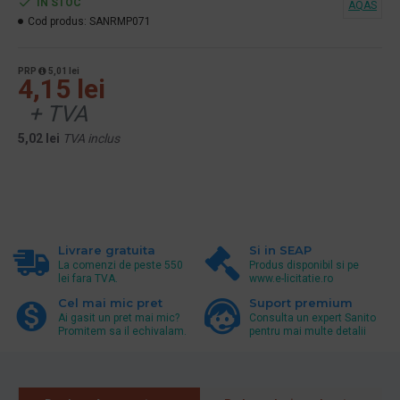
ÎN STOC
AQAS
Cod produs:
SANRMP071
PRP
5,01 lei
4,15 lei
+ TVA
5,02 lei
TVA inclus
Livrare gratuita
Si in SEAP
La comenzi de peste 550
Produs disponibil si pe
lei fara TVA.
www.e-licitatie.ro
Cel mai mic pret
Suport premium
Ai gasit un pret mai mic?
Consulta un expert Sanito
Promitem sa il echivalam.
pentru mai multe detalii