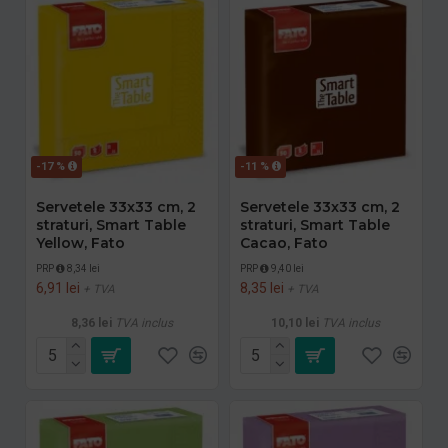
-17 %
-11 %
Servetele 33x33 cm, 2
Servetele 33x33 cm, 2
straturi, Smart Table
straturi, Smart Table
Yellow, Fato
Cacao, Fato
PRP
8,34 lei
PRP
9,40 lei
6,91 lei
8,35 lei
+ TVA
+ TVA
8,36 lei
TVA inclus
10,10 lei
TVA inclus