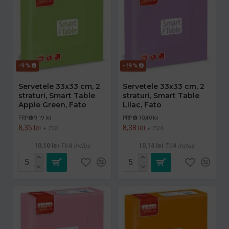
-9 %
-19 %
Servetele 33x33 cm, 2
Servetele 33x33 cm, 2
straturi, Smart Table
straturi, Smart Table
Apple Green, Fato
Lilac, Fato
PRP
9,19 lei
PRP
10,40 lei
8,35 lei
8,38 lei
+ TVA
+ TVA
10,10 lei
TVA inclus
10,14 lei
TVA inclus