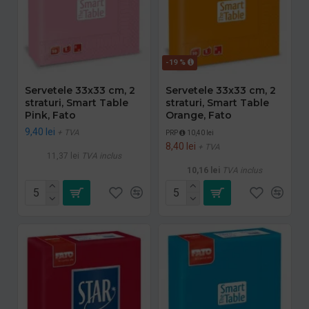
-19 %
Servetele 33x33 cm, 2
Servetele 33x33 cm, 2
straturi, Smart Table
straturi, Smart Table
Pink, Fato
Orange, Fato
9,40 lei
+ TVA
PRP
10,40 lei
8,40 lei
+ TVA
11,37 lei
TVA inclus
10,16 lei
TVA inclus