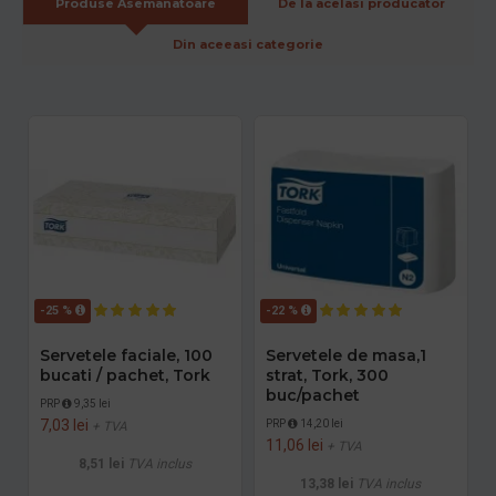
Produse Asemanatoare
De la acelasi producator
Din aceeasi categorie
-25 %
-22 %
Servetele faciale, 100
Servetele de masa,1
bucati / pachet, Tork
strat, Tork, 300
buc/pachet
PRP
9,35 lei
7,03 lei
PRP
14,20 lei
+ TVA
11,06 lei
+ TVA
8,51 lei
TVA inclus
13,38 lei
TVA inclus