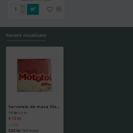
Recent vizualizate
Servetele de masa 33x33cm bordo, 2 straturi, Mototol, 40buc/pac
PRP
5,01 lei
4,15 lei
+ TVA
5,02 lei
TVA inclus