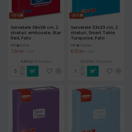
-12 %
-20 %
Servetele 38x38 cm, 2
Servetele 33x33 cm, 2
straturi, embosate, Star
straturi, Smart Table
Red, Fato
Turquoise, Fato
PRP
8,34 lei
PRP
10,40 lei
7,34 lei
8,35 lei
+ TVA
+ TVA
8,88 lei
TVA inclus
10,10 lei
TVA inclus