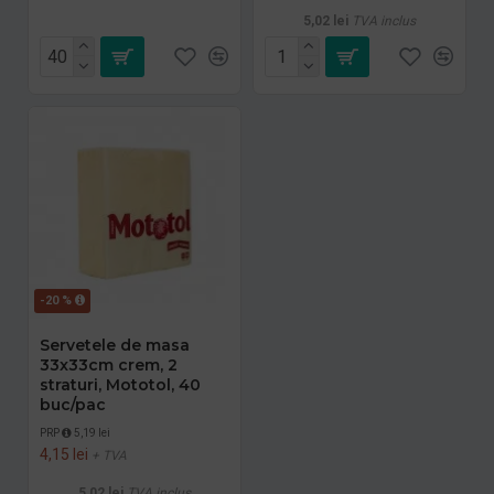
5,02 lei
TVA inclus
-20 %
Servetele de masa
33x33cm crem, 2
straturi, Mototol, 40
buc/pac
PRP
5,19 lei
4,15 lei
+ TVA
5,02 lei
TVA inclus