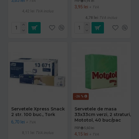
3,65 lei
+ TVA
PRP
4,94 lei
3,95 lei
+ TVA
4,42 lei
TVA inclus
4,78 lei
TVA inclus
-26 %
Servetele Xpress Snack
Servetele de masa
2 str. 100 buc., Tork
33x33cm verzi, 2 straturi,
Mototol, 40 buc/pac
6,70 lei
+ TVA
PRP
5,60 lei
8,11 lei
TVA inclus
4,15 lei
+ TVA