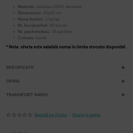
Material
: celuloza 100%, laminate
Dimensiuni
: 33x33 cm
Masa hartiei:
17g/mp
Nr. buc/pachet
: 40 bucati
Nr. pachete/bax
: 36 pachete
Culoare
: bordo
* Nota: oferta este valabilă numai în limita stocului disponibil.
SPECIFICATII
OPINII
TRANSPORT RAPID
Bazată pe 0 note.
-
Spune-ţi opinia