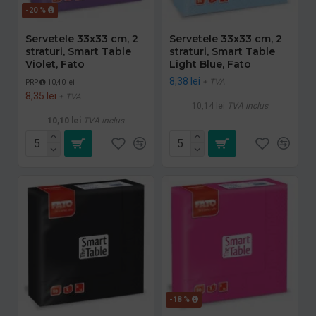
-20 %
Servetele 33x33 cm, 2
Servetele 33x33 cm, 2
straturi, Smart Table
straturi, Smart Table
Violet, Fato
Light Blue, Fato
8,38 lei
+ TVA
PRP
10,40 lei
8,35 lei
+ TVA
10,14 lei
TVA inclus
10,10 lei
TVA inclus
-18 %