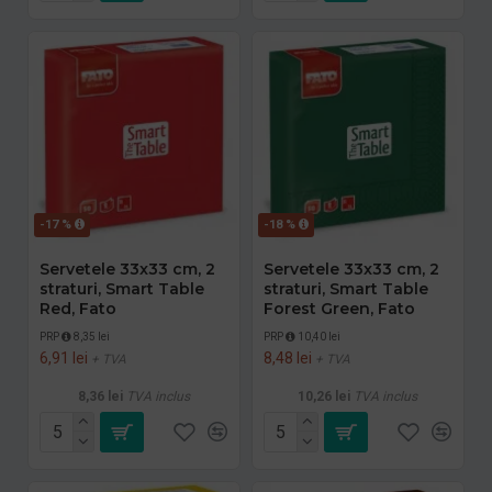
-17 %
-18 %
Servetele 33x33 cm, 2
Servetele 33x33 cm, 2
straturi, Smart Table
straturi, Smart Table
Red, Fato
Forest Green, Fato
PRP
8,35 lei
PRP
10,40 lei
6,91 lei
8,48 lei
+ TVA
+ TVA
8,36 lei
TVA inclus
10,26 lei
TVA inclus