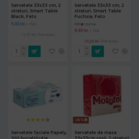
Servetele 33x33 cm, 2
Servetele 33x33 cm, 2
straturi, Smart Table
straturi, Smart Table
Black, Fato
Fuchsia, Fato
9,40 lei
+ TVA
PRP
10,40 lei
8,48 lei
+ TVA
11,37 lei
TVA inclus
10,26 lei
TVA inclus
-26 %
Servetele faciale Papely,
Servetele de masa
100 bucati/cutie
33x33cm rosii, 2 straturi,