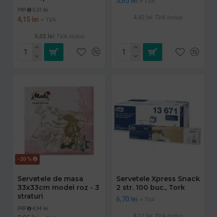
3,65 lei
+ TVA
PRP
5,01 lei
4,42 lei
TVA inclus
4,15 lei
+ TVA
5,02 lei
TVA inclus
-20 %
Servetele de masa
Servetele Xpress Snack
33x33cm model roz - 3
2 str. 100 buc., Tork
straturi
6,70 lei
+ TVA
PRP
4,94 lei
8,11 lei
TVA inclus