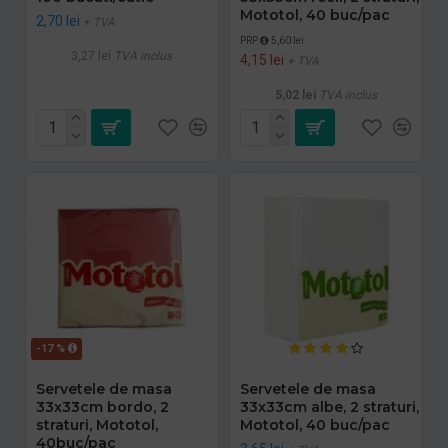
Mototol, 40 buc/pac
2,70 lei
+ TVA
PRP
5,60 lei
3,27 lei
TVA inclus
4,15 lei
+ TVA
5,02 lei
TVA inclus
-17 %
Servetele de masa
Servetele de masa
33x33cm bordo, 2
33x33cm albe, 2 straturi,
straturi, Mototol,
Mototol, 40 buc/pac
40buc/pac