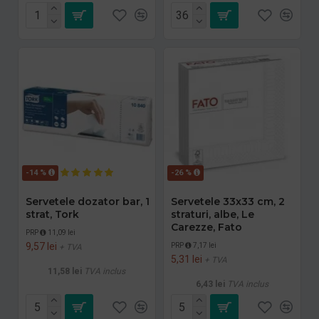
-14 %
-26 %
Servetele dozator bar, 1
Servetele 33x33 cm, 2
strat, Tork
straturi, albe, Le
Carezze, Fato
PRP
11,09 lei
9,57 lei
PRP
7,17 lei
+ TVA
5,31 lei
+ TVA
11,58 lei
TVA inclus
6,43 lei
TVA inclus