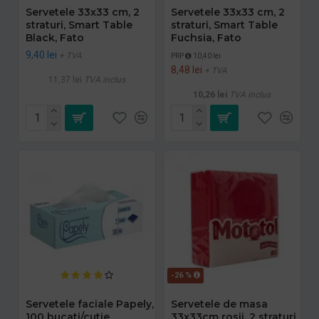
Servetele 33x33 cm, 2
Servetele 33x33 cm, 2
straturi, Smart Table
straturi, Smart Table
Black, Fato
Fuchsia, Fato
9,40 lei
+ TVA
PRP
10,40 lei
8,48 lei
+ TVA
11,37 lei
TVA inclus
10,26 lei
TVA inclus
-26 %
Servetele faciale Papely,
Servetele de masa
100 bucati/cutie
33x33cm rosii, 2 straturi,