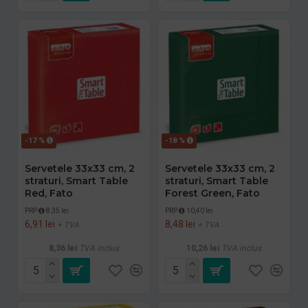
-17 %
-18 %
Servetele 33x33 cm, 2
Servetele 33x33 cm, 2
straturi, Smart Table
straturi, Smart Table
Red, Fato
Forest Green, Fato
PRP
8,35 lei
PRP
10,40 lei
6,91 lei
8,48 lei
+ TVA
+ TVA
8,36 lei
TVA inclus
10,26 lei
TVA inclus