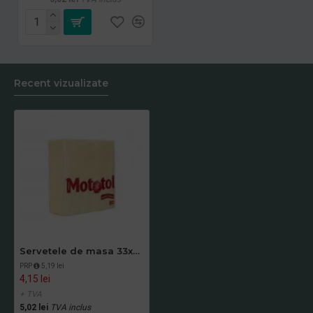
Recent vizualizate
Servetele de masa 33x33cm crem, 2 straturi, Mototol, 40 buc/pac
PRP
5,19 lei
4,15 lei
+ TVA
5,02 lei
TVA inclus