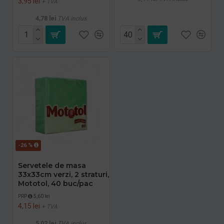
3,95 lei
+ TVA
4,78 lei
TVA inclus
-26 %
Servetele de masa
33x33cm verzi, 2 straturi,
Mototol, 40 buc/pac
PRP
5,60 lei
4,15 lei
+ TVA
5,02 lei
TVA inclus