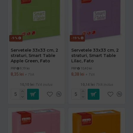
-9 %
-19 %
Servetele 33x33 cm, 2
Servetele 33x33 cm, 2
straturi, Smart Table
straturi, Smart Table
Apple Green, Fato
Lilac, Fato
PRP
9,19 lei
PRP
10,40 lei
8,35 lei
8,38 lei
+ TVA
+ TVA
10,10 lei
TVA inclus
10,14 lei
TVA inclus