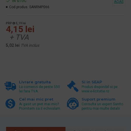
ÎN STOC
AQAS
Cod produs:
SANRMP066
PRP
5,19 lei
4,15 lei
+ TVA
5,02 lei
TVA inclus
Livrare gratuita
Si in SEAP
La comenzi de peste 550
Produs disponibil si pe
lei fara TVA.
www.e-licitatie.ro
Cel mai mic pret
Suport premium
Ai gasit un pret mai mic?
Consulta un expert Sanito
Promitem sa il echivalam.
pentru mai multe detalii