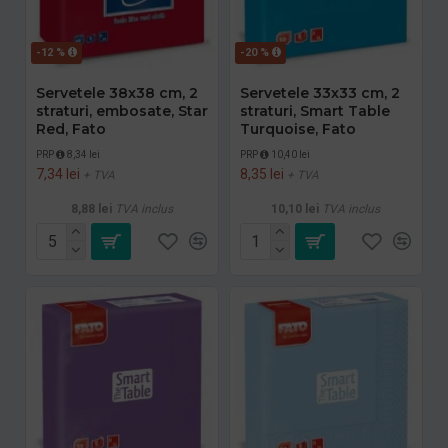
-12 %
-20 %
Servetele 38x38 cm, 2
Servetele 33x33 cm, 2
straturi, embosate, Star
straturi, Smart Table
Red, Fato
Turquoise, Fato
PRP
8,34 lei
PRP
10,40 lei
7,34 lei
8,35 lei
+ TVA
+ TVA
8,88 lei
TVA inclus
10,10 lei
TVA inclus