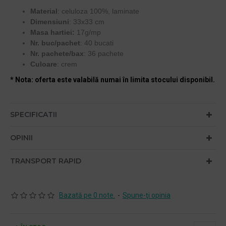
Material
: celuloza 100%, laminate
Dimensiuni
: 33x33 cm
Masa hartiei:
17g/mp
Nr. buc/pachet
: 40 bucati
Nr. pachete/bax
: 36 pachete
Culoare
: crem
* Nota: oferta este valabilă numai în limita stocului disponibil.
SPECIFICATII
OPINII
TRANSPORT RAPID
Bazată pe 0 note.
-
Spune-ţi opinia