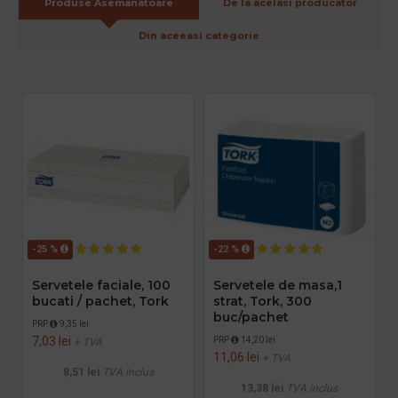
Produse Asemanatoare
De la acelasi producator
Din aceeasi categorie
-25 %
-22 %
Servetele faciale, 100
Servetele de masa,1
bucati / pachet, Tork
strat, Tork, 300
buc/pachet
PRP
9,35 lei
7,03 lei
PRP
14,20 lei
+ TVA
11,06 lei
+ TVA
8,51 lei
TVA inclus
13,38 lei
TVA inclus