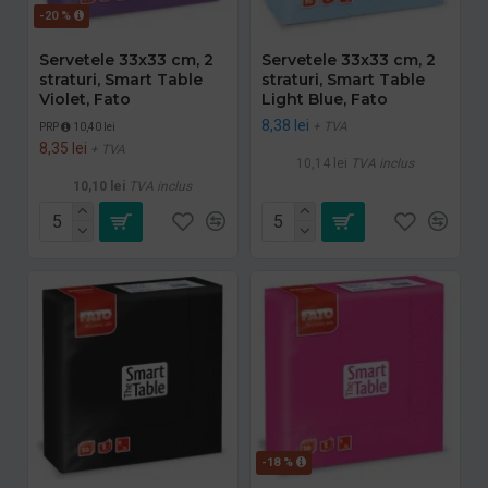
-20 %
Servetele 33x33 cm, 2
Servetele 33x33 cm, 2
straturi, Smart Table
straturi, Smart Table
Violet, Fato
Light Blue, Fato
8,38 lei
+ TVA
PRP
10,40 lei
8,35 lei
+ TVA
10,14 lei
TVA inclus
10,10 lei
TVA inclus
-18 %