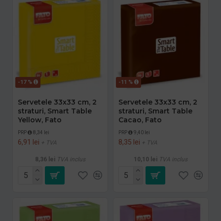
-17 %
-11 %
Servetele 33x33 cm, 2
Servetele 33x33 cm, 2
straturi, Smart Table
straturi, Smart Table
Yellow, Fato
Cacao, Fato
PRP
8,34 lei
PRP
9,40 lei
6,91 lei
8,35 lei
+ TVA
+ TVA
8,36 lei
TVA inclus
10,10 lei
TVA inclus