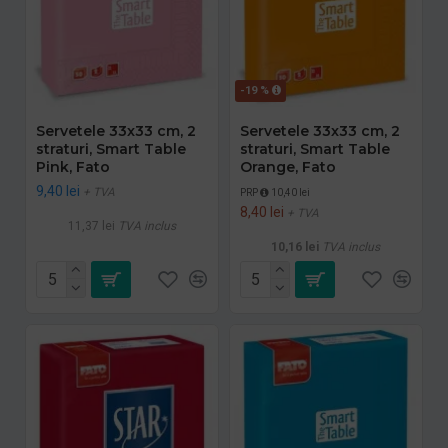
-19 %
Servetele 33x33 cm, 2
Servetele 33x33 cm, 2
straturi, Smart Table
straturi, Smart Table
Pink, Fato
Orange, Fato
9,40 lei
+ TVA
PRP
10,40 lei
8,40 lei
+ TVA
11,37 lei
TVA inclus
10,16 lei
TVA inclus